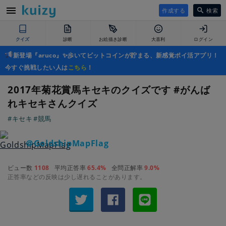
作成する
検索
クイズ
診断
お絵描き診断
大喜利
ログイン
新登場『aruco』✨歩いてビットコインが貯まる、新感覚ポイ活アプリ！
今すぐ挑戦したい人は
こちら
！
2017年菊花賞馬キセキのクイズです #がんば
れキセキさんクイズ
#キセキ
#競馬
＠GoldshipMapFlag
ビュー数
1108
平均正答率
65.4%
全問正解率
9.0%
正答率などの反映は少し遅れることがあります。