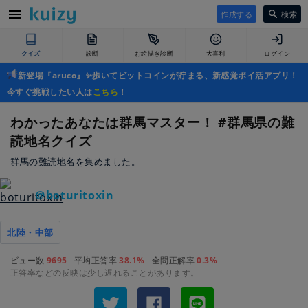
作成する
検索
クイズ
診断
お絵描き診断
大喜利
ログイン
新登場『aruco』✨歩いてビットコインが貯まる、新感覚ポイ活アプリ！
今すぐ挑戦したい人は
こちら
！
わかったあなたは群馬マスター！ #群馬県の難
読地名クイズ
群馬の難読地名を集めました。
＠boturitoxin
北陸・中部
ビュー数
9695
平均正答率
38.1%
全問正解率
0.3%
正答率などの反映は少し遅れることがあります。