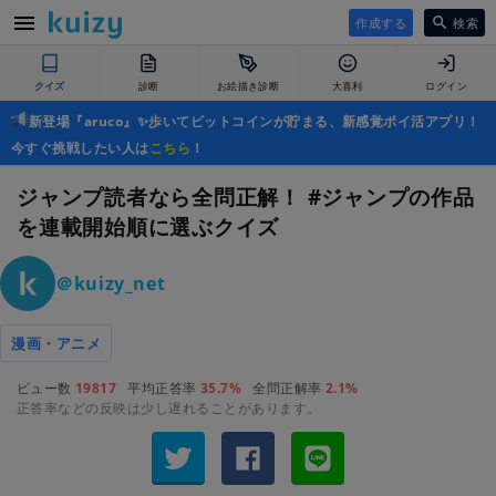
作成する
検索
クイズ
診断
お絵描き診断
大喜利
ログイン
新登場『aruco』✨歩いてビットコインが貯まる、新感覚ポイ活アプリ！
今すぐ挑戦したい人は
こちら
！
ジャンプ読者なら全問正解！ #ジャンプの作品
を連載開始順に選ぶクイズ
＠kuizy_net
漫画・アニメ
ビュー数
19817
平均正答率
35.7%
全問正解率
2.1%
正答率などの反映は少し遅れることがあります。