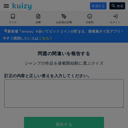
作成する
検索
クイズ
診断
お絵描き診断
大喜利
ログイン
新登場『aruco』✨歩いてビットコインが貯まる、新感覚ポイ活アプリ！
今すぐ挑戦したい人は
こちら
！
問題の間違いを報告する
ジャンプの作品を連載開始順に選ぶクイズ
訂正の内容と正しい答えを入力してください。
報告する