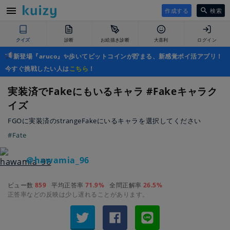
作成する
検索
クイズ
診断
お絵描き診断
大喜利
ログイン
新登場『aruco』✨歩いてビットコインが貯まる、新感覚ポイ活アプリ！
今すぐ挑戦したい人は
こちら
！
実装済でFakeにもいるキャラ #Fakeキャラク
イズ
FGOに実装済のstrangeFakeにいるキャラを選択してください
#Fate
＠hawamia_96
ビュー数
859
平均正答率
71.9%
全問正解率
26.5%
正答率などの反映は少し遅れることがあります。