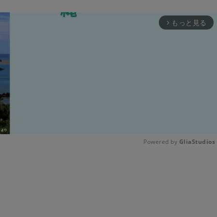
もっと見る
arrow_forward_ios
Powered by 
GliaStudios
Unmute