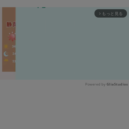
もっと見る
arrow_forward_ios
Powered by 
GliaStudios
Unmute