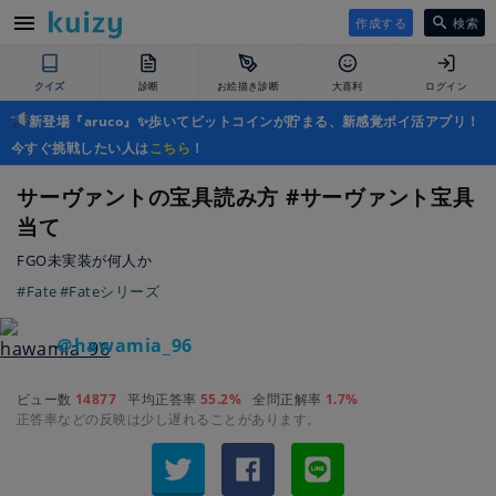
作成する
検索
クイズ
診断
お絵描き診断
大喜利
ログイン
新登場『aruco』✨歩いてビットコインが貯まる、新感覚ポイ活アプリ！
今すぐ挑戦したい人は
こちら
！
サーヴァントの宝具読み方 #サーヴァント宝具
当て
FGO未実装が何人か
#Fate
#Fateシリーズ
＠hawamia_96
ビュー数
14877
平均正答率
55.2%
全問正解率
1.7%
正答率などの反映は少し遅れることがあります。