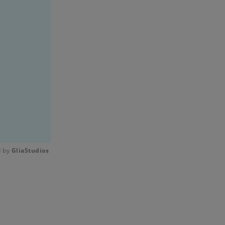
 by 
GliaStudios
Mute