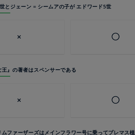
リ8世とジェーン = シームアの子が エドワード5世
×
◯
仙女王』の著者はスペンサーである
×
◯
グリムファーザーズはメインフラワー号に乗ってプレマス