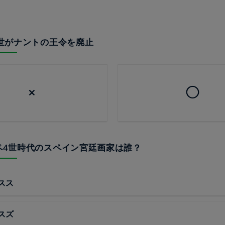
13世がナントの王令を廃止
×
◯
リペ4世時代のスペイン宮廷画家は誰？
スス
スズ