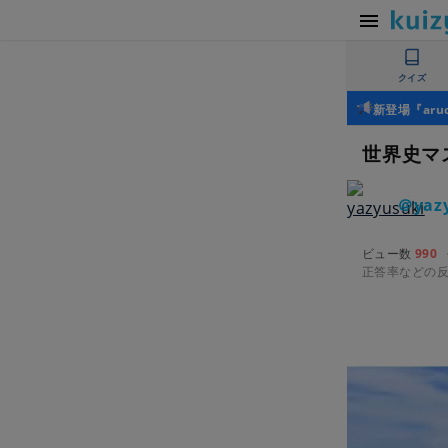
クイズ
新登場『ar
世界史マ
＠yaz
ビュー数
990
正答率などの