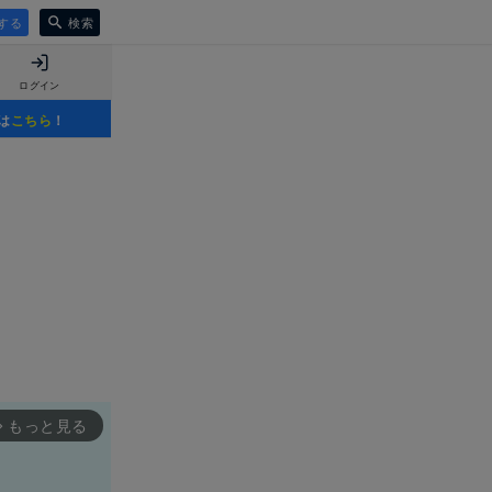
する
検索
ログイン
は
こちら
！
もっと見る
rward_ios