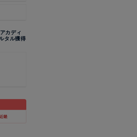
、アカディ
ルタル獲得
近畿