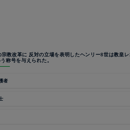
ーの宗教改革に 反対の立場を表明したヘンリー8世は教皇レ
いう称号を与えられた。
護者
士