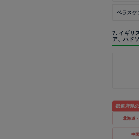
ベラスケ
7. イギ
ア、ハド
都道府県
北海道
中