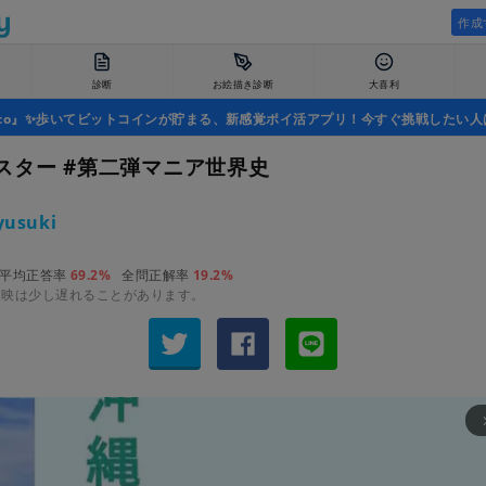
作成
診断
お絵描き診断
大喜利
uco』✨歩いてビットコインが貯まる、新感覚ポイ活アプリ！今すぐ挑戦したい人
スター #第二弾マニア世界史
yusuki
平均正答率
69.2%
全問正解率
19.2%
反映は少し遅れることがあります。
arrow_fo