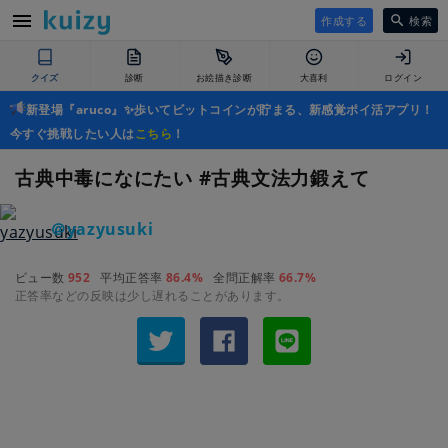
作成する
検索
クイズ
診断
お絵描き診断
大喜利
ログイン
新登場『aruco』✨歩いてビットコインが貯まる、新感覚ポイ活アプリ！
今すぐ挑戦したい人は
こちら
！
古典中毒になにたい #古典文法力鍛えて
＠yazyusuki
ビュー数
952
平均正答率
86.4%
全問正解率
66.7%
正答率などの反映は少し遅れることがあります。