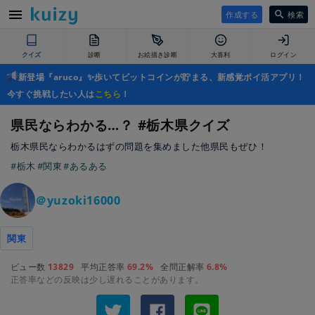
作成する
検索
クイズ
診断
お絵描き診断
大喜利
ログイン
新登場『aruco』✨歩いてビットコインが貯まる、新感覚ポイ活アプリ！
今すぐ挑戦したい人は
こちら
！
県民ならわかる…？ #栃木県クイズ
栃木県民ならわかるはずの問題を集めました他県民もぜひ！
#栃木
#関東
#あるある
＠yuzoki16000
関東
ビュー数
13829
平均正答率
69.2%
全問正解率
6.8%
正答率などの反映は少し遅れることがあります。