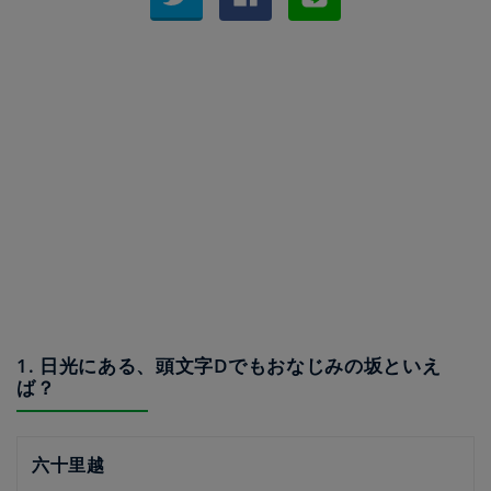
1. 日光にある、頭文字Dでもおなじみの坂といえ
ば？
六十里越