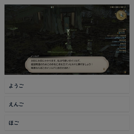
ようご
えんご
ほご