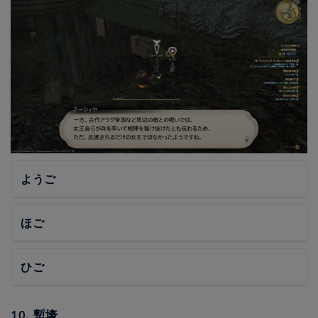
ようご
ほご
ひご
10. 塹壕