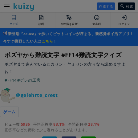
作成する
検索
クイズ
診断
お絵描き診断
大喜利
ログイン
新登場『aruco』✨歩いてビットコインが貯まる、新感覚ポイ活アプリ！
今すぐ挑戦したい人は
こちら
！
ボズヤから難読文字 #FF14難読文字クイズ
ボズヤまで進んでいるヒカセン・ヤミセンの方々なら読めますよ
ね！
#FF14
#ゲレの工房
＠gelehrte_crest
ゲーム
ビュー数
5936
平均正答率
83.1%
全問正解率
28.1%
正答率などの反映は少し遅れることがあります。