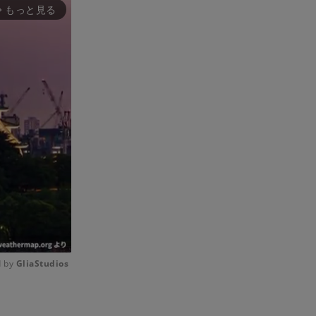
もっと見る
rward_ios
 by 
GliaStudios
Mute