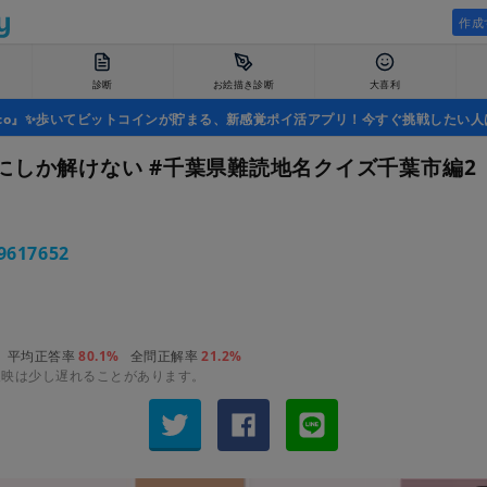
作成
診断
お絵描き診断
大喜利
uco』✨歩いてビットコインが貯まる、新感覚ポイ活アプリ！今すぐ挑戦したい人
にしか解けない #千葉県難読地名クイズ千葉市編2
9617652
平均正答率
80.1%
全問正解率
21.2%
反映は少し遅れることがあります。