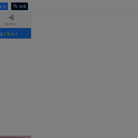
する
検索
ログイン
は
こちら
！