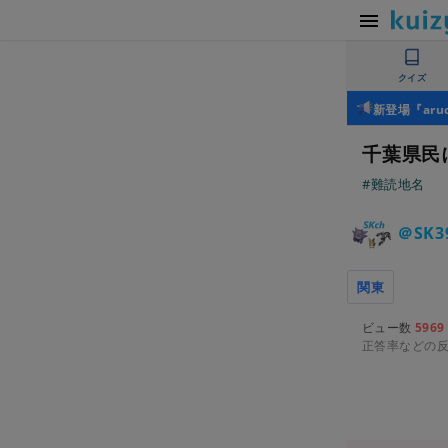
クイズ
新登場『ar
千葉県民
#難読地名
＠SK3
関東
ビュー数
5969
正答率などの