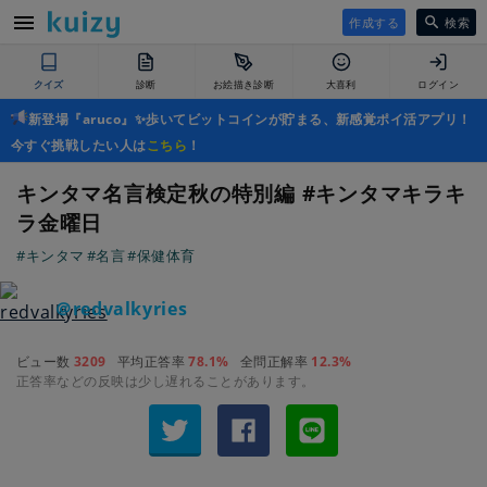
作成する
検索
クイズ
診断
お絵描き診断
大喜利
ログイン
新登場『aruco』✨歩いてビットコインが貯まる、新感覚ポイ活アプリ！
今すぐ挑戦したい人は
こちら
！
キンタマ名言検定秋の特別編 #キンタマキラキ
ラ金曜日
#キンタマ
#名言
#保健体育
＠redvalkyries
ビュー数
3209
平均正答率
78.1%
全問正解率
12.3%
正答率などの反映は少し遅れることがあります。