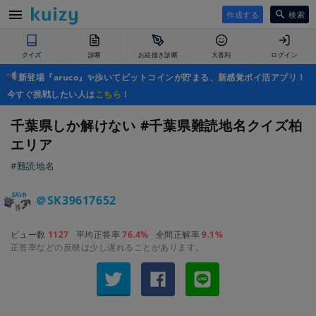
作成する
検索
クイズ
診断
お絵描き診断
大喜利
ログイン
新登場『aruco』✨歩いてビットコインが貯まる、新感覚ポイ活アプリ！
今すぐ挑戦したい人は
こちら
！
千葉県しか解けない #千葉県難読地名クイズ柏
エリア
#難読地名
＠SK39617652
ビュー数
1127
平均正答率
76.4%
全問正解率
9.1%
正答率などの反映は少し遅れることがあります。