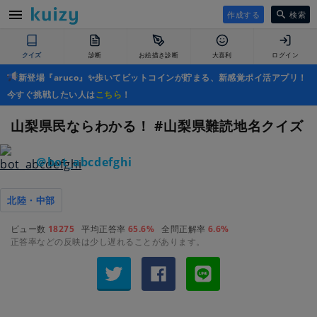
作成する
検索
クイズ
診断
お絵描き診断
大喜利
ログイン
新登場『aruco』✨歩いてビットコインが貯まる、新感覚ポイ活アプリ！
今すぐ挑戦したい人は
こちら
！
山梨県民ならわかる！ #山梨県難読地名クイズ
＠bot_abcdefghi
北陸・中部
ビュー数
18275
平均正答率
65.6%
全問正解率
6.6%
正答率などの反映は少し遅れることがあります。