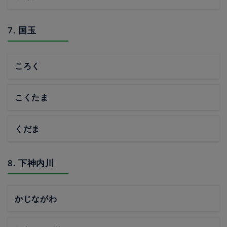
7. 国玉
ころく
こくたま
くだま
8. 下神内川
かじながわ