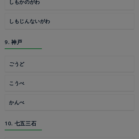
しもかのがわ
しもじんないがわ
9. 神戸
ごうど
こうべ
かんべ
10. 七五三石