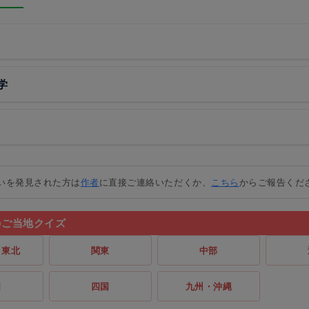
学
いを発見された方は
作者
に直接ご連絡いただくか、
こちら
からご報告くだ
のご当地クイズ
・東北
関東
中部
国
四国
九州・沖縄