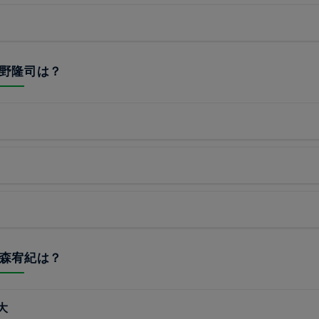
2海野隆司は？
3津森宥紀は？
大