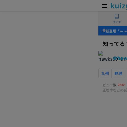
クイズ
新登場『ar
知ってる
＠haw
九州
野球
ビュー数
2861
正答率などの