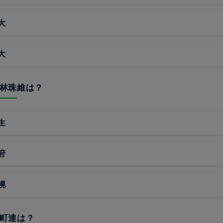
大
大
4小林珠維は？
生
府
幌
柳町達は？