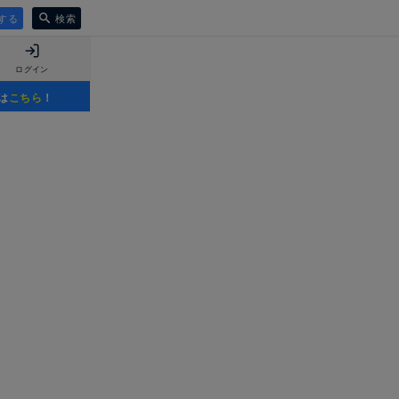
する
検索
ログイン
は
こちら
！