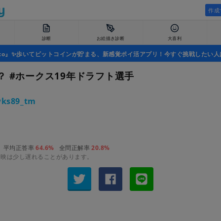
作成
診断
お絵描き診断
大喜利
uco』✨歩いてビットコインが貯まる、新感覚ポイ活アプリ！今すぐ挑戦したい人
？ #ホークス19年ドラフト選手
ks89_tm
平均正答率
64.6%
全問正解率
20.8%
反映は少し遅れることがあります。