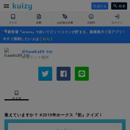
作成する
検索
クイズ
診断
お絵描き診断
大喜利
ログイン
新登場『aruco』✨歩いてビットコインが貯まる、新感覚ポイ活アプリ！
今すぐ挑戦したい人は
こちら
！
@hawks89_tm
作者ランク圏外
クイズ
覚えていますか？ #2019年ホークス『初』クイズ！