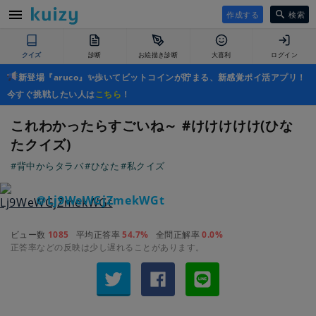
作成する
検索
クイズ
診断
お絵描き診断
大喜利
ログイン
新登場『aruco』✨歩いてビットコインが貯まる、新感覚ポイ活アプリ！
今すぐ挑戦したい人は
こちら
！
これわかったらすごいね～ #けけけけけ(ひな
たクイズ)
#背中からタラバ
#ひなた
#私クイズ
＠Lj9WeWGjZmekWGt
ビュー数
1085
平均正答率
54.7%
全問正解率
0.0%
正答率などの反映は少し遅れることがあります。