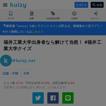
作成する
検索
クイズ
診断
お絵描き診断
大喜利
ログイン
新登場『aruco』✨歩いてビットコインが貯まる、新感覚ポイ活アプリ！
今すぐ挑戦したい人は
こちら
！
福井工業大学出身者なら解けて当然！ #福井工
業大学クイズ
＠kuizy_net
北陸・中部
大学
ビュー数
2714
平均正答率
63.6%
全問正解率
0.6%
正答率などの反映は少し遅れることがあります。