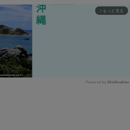
もっと見る
arrow_forward_ios
Powered by 
GliaStudios
Unmute