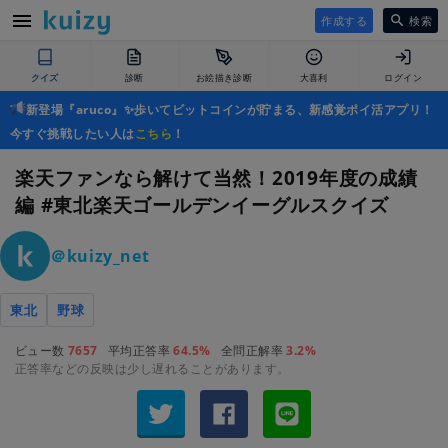
作成する
検索
クイズ
診断
お絵描き診断
大喜利
ログイン
新登場『aruco』✨歩いてビットコインが貯まる、新感覚ポイ活アプリ！
今すぐ挑戦したい人は
こちら
！
楽天ファンなら解けて当然！2019年度の成績
編 #東北楽天ゴールデンイーグルスクイズ
＠kuizy_net
東北
野球
ビュー数
7657
平均正答率
64.5%
全問正解率
3.2%
正答率などの反映は少し遅れることがあります。