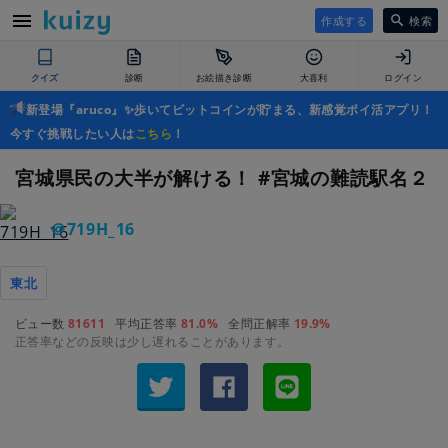
作成する
検索
クイズ
診断
お絵描き診断
大喜利
ログイン
新登場『aruco』✨歩いてビットコインが貯まる、新感覚ポイ活アプリ！
今すぐ挑戦したい人は
こちら
！
宮城県民の大半が解ける！ #宮城の難読駅名２
＠719H_16
東北
ビュー数
81611
平均正答率
81.0%
全問正解率
19.9%
正答率などの反映は少し遅れることがあります。