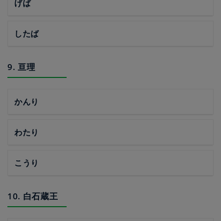
げば
したば
9. 亘理
かんり
わたり
こうり
10. 白石蔵王