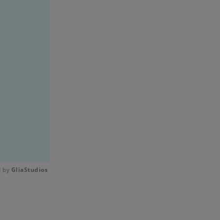
 by 
GliaStudios
Mute