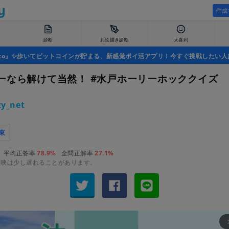
作成
診断
お絵描き診断
大喜利
uco』✨歩いてビットコインが貯まる、新感覚ポイ活アプリ！今すぐ挑戦したい人
ーなら解けて当然！ #水戸ホーリーホッククイズ
y_net
東
平均正答率
78.9%
全問正解率
27.1%
反映は少し遅れることがあります。
arrow_fo