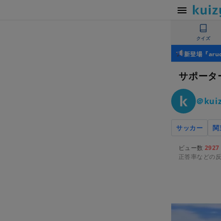
クイズ
新登場『ar
サポータ
＠kuiz
サッカー
関
ビュー数
2927
正答率などの