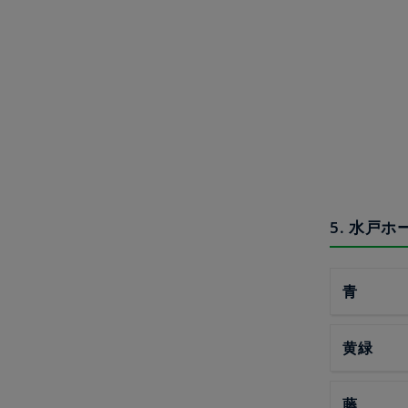
5. 水戸
青
黄緑
藤