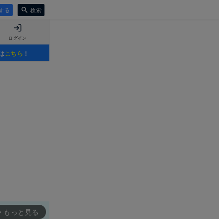
する
検索
ログイン
は
こちら
！
もっと見る
rward_ios