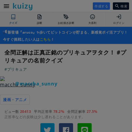
作成する
検索
クイズ
診断
お絵描き診断
大喜利
ログイン
新登場『aruco』✨歩いてビットコインが貯まる、新感覚ポイ活アプリ！
今すぐ挑戦したい人は
こちら
！
全問正解は正真正銘のプリキュアヲタク！ #プ
リキュアの名前クイズ
#プリキュア
＠maccha_sunny
漫画・アニメ
ビュー数
20413
平均正答率
78.2%
全問正解率
27.5%
正答率などの反映は少し遅れることがあります。