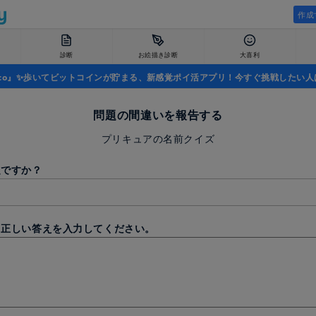
作成
診断
お絵描き診断
大喜利
uco』✨歩いてビットコインが貯まる、新感覚ポイ活アプリ！今すぐ挑戦したい人
問題の間違いを報告する
プリキュアの名前クイズ
題ですか？
と正しい答えを入力してください。