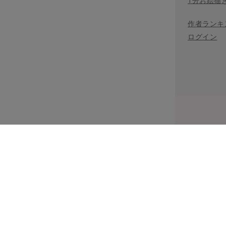
1分お絵描
作者ランキ
ログイン