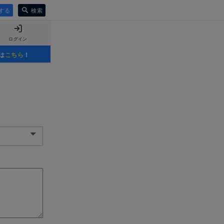
する
検索
ログイン
は
こちら
！