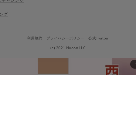
きチャレンジ
ング
利用規約
プライバシーポリシー
公式Twitter
(c) 2021 Nooon LLC
arrow_fo