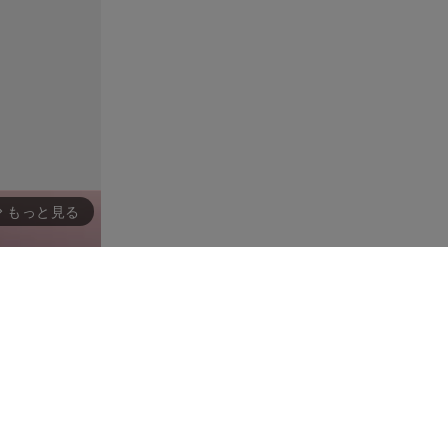
もっと見る
rward_ios