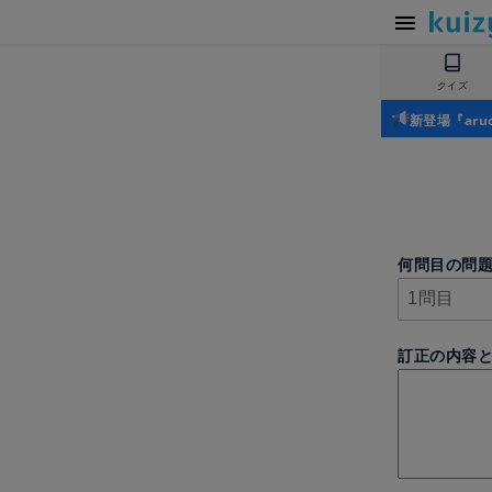
クイズ
新登場『ar
何問目の問
訂正の内容