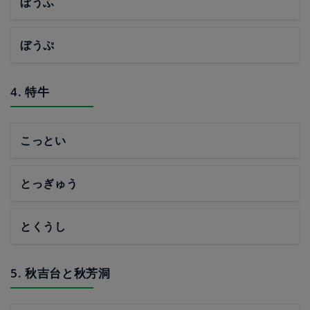
ぼうふ
ぼうぷ
4. 特牛
こっとい
とっぎゅう
とくうし
5. 秋吉台と秋芳洞