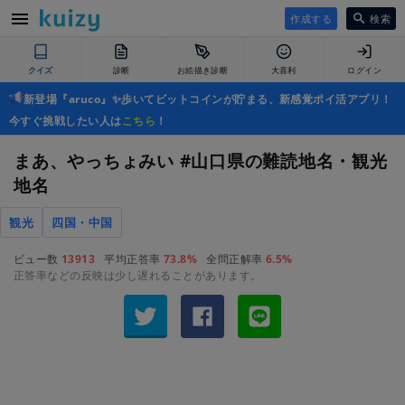
作成する
検索
クイズ
診断
お絵描き診断
大喜利
ログイン
新登場『aruco』✨歩いてビットコインが貯まる、新感覚ポイ活アプリ！
今すぐ挑戦したい人は
こちら
！
まあ、やっちょみい #山口県の難読地名・観光
地名
観光
四国・中国
ビュー数
13913
平均正答率
73.8%
全問正解率
6.5%
正答率などの反映は少し遅れることがあります。