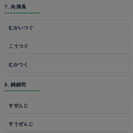
7. 向津具
むかいつぐ
こうつぐ
むかつく
8. 鋳銭司
すぜんじ
すうぜんじ