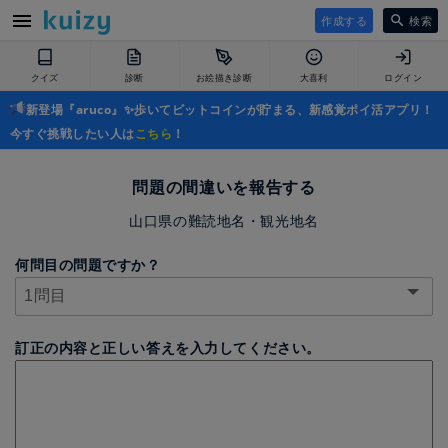
作成する
検索
クイズ
診断
お絵描き診断
大喜利
ログイン
新登場『aruco』✨歩いてビットコインが貯まる、新感覚ポイ活アプリ！
今すぐ挑戦したい人は
こちら
！
問題の間違いを報告する
山口県の難読地名・観光地名
何問目の問題ですか？
訂正の内容と正しい答えを入力してください。