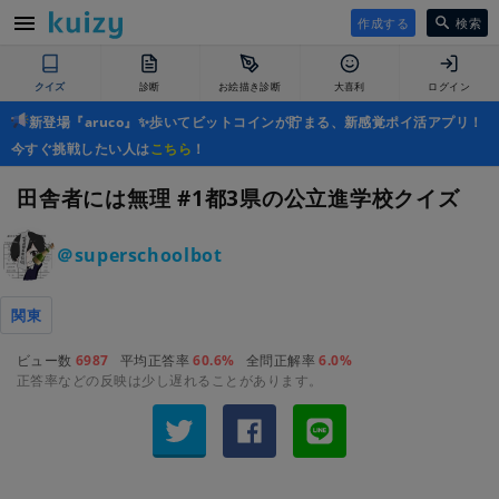
作成する
検索
クイズ
診断
お絵描き診断
大喜利
ログイン
新登場『aruco』✨歩いてビットコインが貯まる、新感覚ポイ活アプリ！
今すぐ挑戦したい人は
こちら
！
田舎者には無理 #1都3県の公立進学校クイズ
＠superschoolbot
関東
ビュー数
6987
平均正答率
60.6%
全問正解率
6.0%
正答率などの反映は少し遅れることがあります。