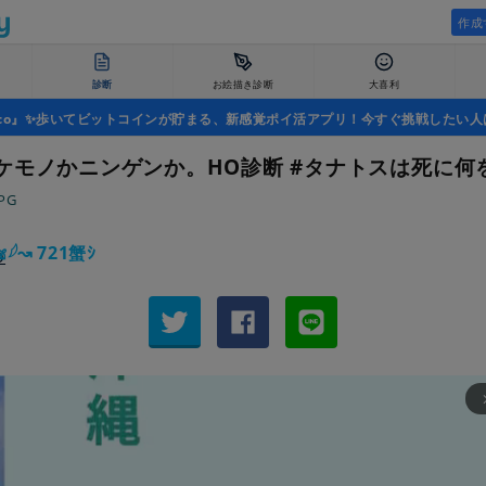
作成
診断
お絵描き診断
大喜利
uco』✨歩いてビットコインが貯まる、新感覚ポイ活アプリ！今すぐ挑戦したい人
ケモノかニンゲンか。HO診断 #タナトスは死に何
PG
𓆪↝ 721蟹ｼ
arrow_fo