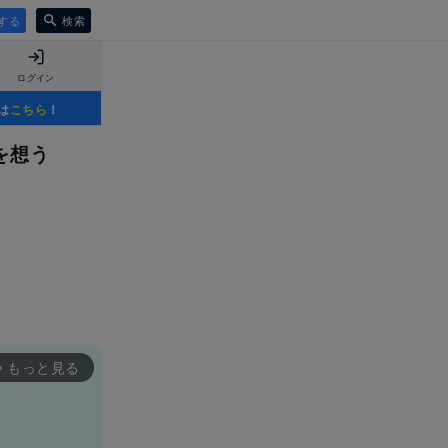
する
検索
ログイン
は
こちら
！
を想う
もっと見る
rward_ios