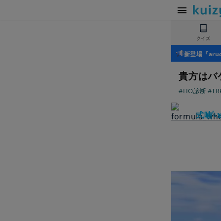
クイズ
新登場『ar
貴方はバ
#HO診断
#TR
式噛𓆩