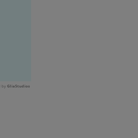
 by 
GliaStudios
Mute