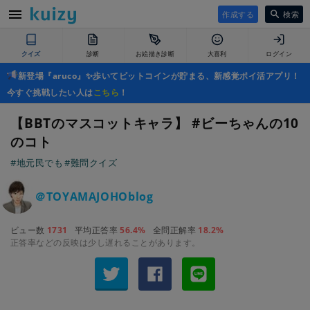
作成する
検索
クイズ
診断
お絵描き診断
大喜利
ログイン
新登場『aruco』✨歩いてビットコインが貯まる、新感覚ポイ活アプリ！
今すぐ挑戦したい人は
こちら
！
【BBTのマスコットキャラ】 #ビーちゃんの10
のコト
#地元民でも
#難問クイズ
＠TOYAMAJOHOblog
ビュー数
1731
平均正答率
56.4%
全問正解率
18.2%
正答率などの反映は少し遅れることがあります。