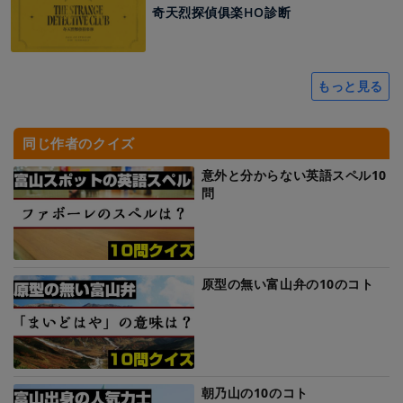
奇天烈探偵俱楽HO診断
もっと見る
同じ作者のクイズ
意外と分からない英語スペル10
問
原型の無い富山弁の10のコト
朝乃山の10のコト