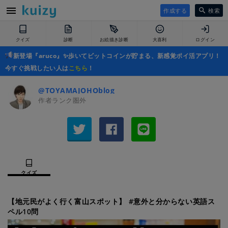
作成する
検索
クイズ
診断
お絵描き診断
大喜利
ログイン
新登場『aruco』✨歩いてビットコインが貯まる、新感覚ポイ活アプリ！
今すぐ挑戦したい人は
こちら
！
@TOYAMAJOHOblog
作者ランク圏外
クイズ
【地元民がよく行く富山スポット】 #意外と分からない英語ス
ペル10問