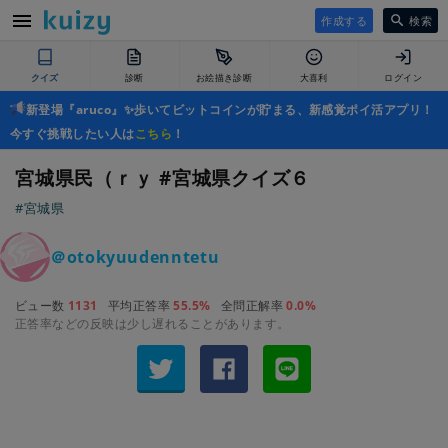
作成する
検索
クイズ
診断
お絵描き診断
大喜利
ログイン
新登場『aruco』✨歩いてビットコインが貯まる、新感覚ポイ活アプリ！
今すぐ挑戦したい人は
こちら
！
宮城県民（ｒｙ #宮城県クイズ６
#宮城県
＠otokyuudenntetu
ビュー数
1131
平均正答率
55.5%
全問正解率
0.0%
正答率などの反映は少し遅れることがあります。