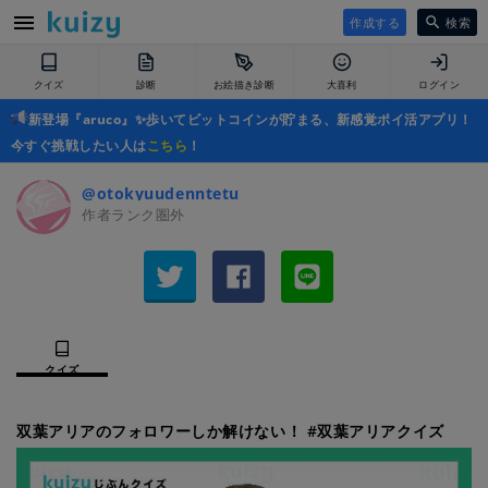
作成する
検索
クイズ
診断
お絵描き診断
大喜利
ログイン
新登場『aruco』✨歩いてビットコインが貯まる、新感覚ポイ活アプリ！
今すぐ挑戦したい人は
こちら
！
@otokyuudenntetu
作者ランク圏外
クイズ
双葉アリアのフォロワーしか解けない！ #双葉アリアクイズ