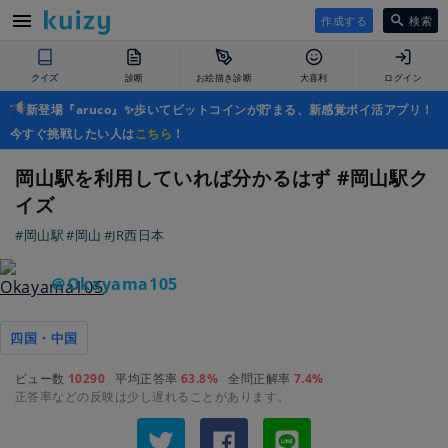
作成する
検索
クイズ
診断
お絵描き診断
大喜利
ログイン
新登場『aruco』✨歩いてビットコインが貯まる、新感覚ポイ活アプリ！
今すぐ挑戦したい人は
こちら
！
岡山駅を利用していれば分かるはず #岡山駅ク
イズ
#岡山駅
#岡山
#JR西日本
＠Okayama105
四国・中国
ビュー数
10290
平均正答率
63.8%
全問正解率
7.4%
正答率などの反映は少し遅れることがあります。