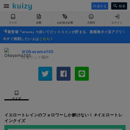
作成する
検索
クイズ
診断
お絵描き診断
大喜利
ログイン
新登場『aruco』✨歩いてビットコインが貯まる、新感覚ポイ活アプリ！
今すぐ挑戦したい人は
こちら
！
@Okayama105
作者ランク圏外
クイズ
イエロートレインのフォロワーしか解けない！ #イエロートレ
インクイズ