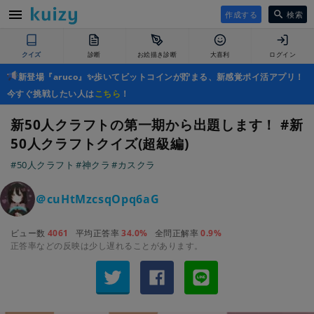
作成する
検索
クイズ
診断
お絵描き診断
大喜利
ログイン
新登場『aruco』✨歩いてビットコインが貯まる、新感覚ポイ活アプリ！
今すぐ挑戦したい人は
こちら
！
新50人クラフトの第一期から出題します！ #新
50人クラフトクイズ(超級編)
#50人クラフト
#神クラ
#カスクラ
＠cuHtMzcsqOpq6aG
ビュー数
4061
平均正答率
34.0%
全問正解率
0.9%
正答率などの反映は少し遅れることがあります。