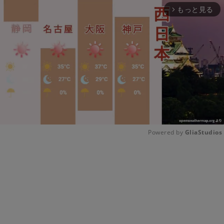
もっと見る
arrow_forward_ios
Powered by 
GliaStudios
Unmute