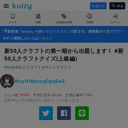
作成する
検索
クイズ
診断
お絵描き診断
大喜利
ログイン
新登場『aruco』✨歩いてビットコインが貯まる、新感覚ポイ活アプリ！
今すぐ挑戦したい人は
こちら
！
新50人クラフトの第一期から出題します！ #新
50人クラフトクイズ(上級編)
#KUN
#50人クラフト
#マインクラフト
＠cuHtMzcsqOpq6aG
ビュー数
10391
平均正答率
43.4%
全問正解率
1.9%
正答率などの反映は少し遅れることがあります。