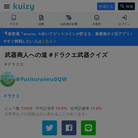
作成する
検索
クイズ
診断
お絵描き診断
大喜利
ログイン
新登場『aruco』✨歩いてビットコインが貯まる、新感覚ポイ活アプリ！
今すぐ挑戦したい人は
こちら
！
武器商人への道 #ドラクエ武器クイズ
#ドラクエ
＠PutisuraimuDQW
ドラクエ
ビュー数
12628
平均正答率
74.9%
全問正解率
11.6%
正答率などの反映は少し遅れることがあります。