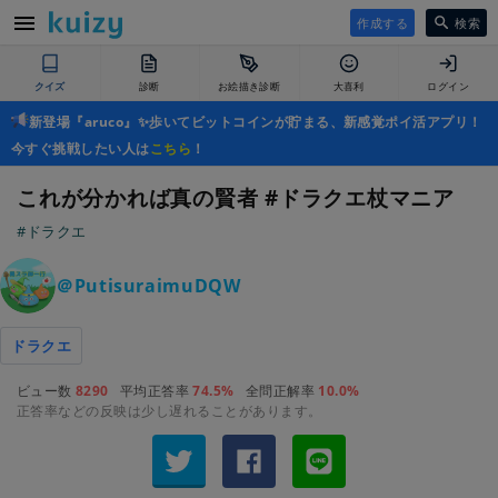
作成する
検索
クイズ
診断
お絵描き診断
大喜利
ログイン
新登場『aruco』✨歩いてビットコインが貯まる、新感覚ポイ活アプリ！
今すぐ挑戦したい人は
こちら
！
これが分かれば真の賢者 #ドラクエ杖マニア
#ドラクエ
＠PutisuraimuDQW
ドラクエ
ビュー数
8290
平均正答率
74.5%
全問正解率
10.0%
正答率などの反映は少し遅れることがあります。