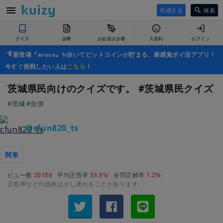
作成する
検索
クイズ
診断
お絵描き診断
大喜利
ログイン
新登場『aruco』✨歩いてビットコインが貯まる、新感覚ポイ活アプリ！
今すぐ挑戦したい人は
こちら
！
茨城県民向けのクイズです。 #茨城県民クイズ
#茨城
#合併
＠cfun820_ts
関東
ビュー数
20150
平均正答率
53.9%
全問正解率
1.2%
正答率などの反映は少し遅れることがあります。