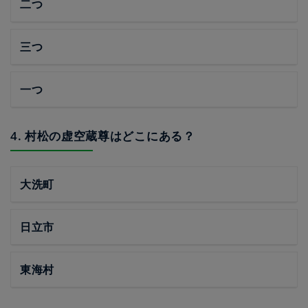
二つ
三つ
一つ
4. 村松の虚空蔵尊はどこにある？
大洗町
日立市
東海村