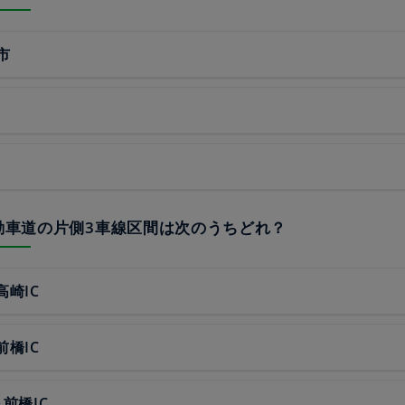
市
自動車道の片側3車線区間は次のうちどれ？
高崎IC
前橋IC
～前橋IC