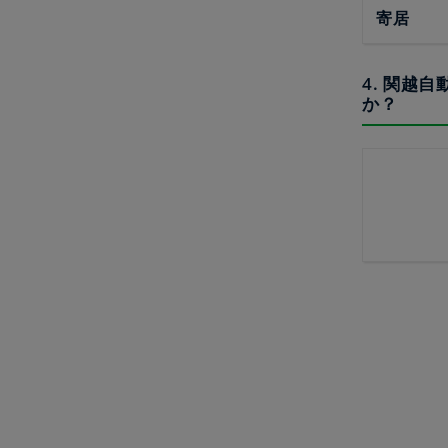
寄居
4. 関越
か？