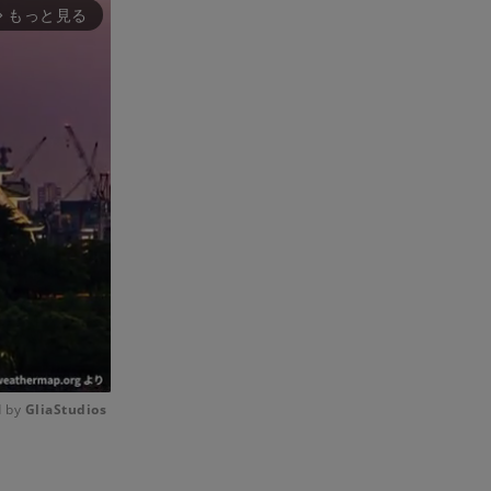
もっと見る
rward_ios
 by 
GliaStudios
Mute