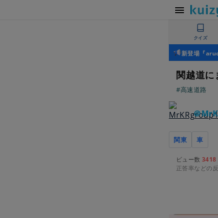
クイズ
新登場『ar
関越道に
#高速道路
＠MrK
関東
車
ビュー数
3418
正答率などの