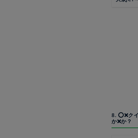
8. ⭕️
か❌か？