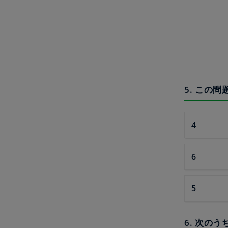
5. この
4
6
5
6. 次の