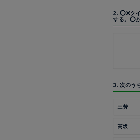
2. ⭕️
する。⭕️
3. 次の
三芳
高坂