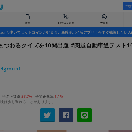
作成
診断
お絵描き診断
大喜利
uco』✨歩いてビットコインが貯まる、新感覚ポイ活アプリ！今すぐ挑戦したい人
まつわるクイズを10問出題 #関越自動車道テスト1
Rgroup1
平均正答率
57.7%
全問正解率
1.1%
反映は少し遅れることがあります。