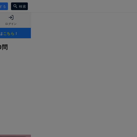
する
検索
ログイン
は
こちら
！
0問