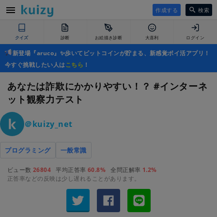
作成する
検索
クイズ
診断
お絵描き診断
大喜利
ログイン
新登場『aruco』✨歩いてビットコインが貯まる、新感覚ポイ活アプリ！
今すぐ挑戦したい人は
こちら
！
あなたは詐欺にかかりやすい！？ #インターネ
ット観察力テスト
＠kuizy_net
プログラミング
一般常識
ビュー数
26804
平均正答率
60.8%
全問正解率
1.2%
正答率などの反映は少し遅れることがあります。