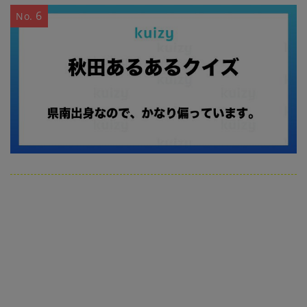
6
No.