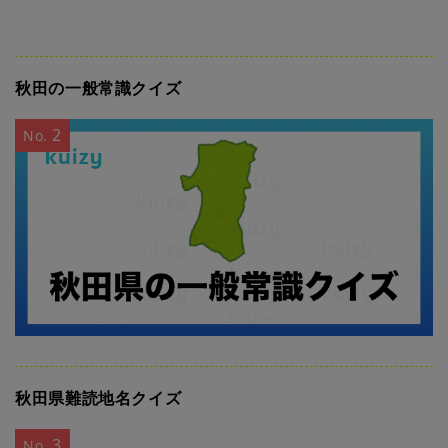
秋田の一般常識クイズ
2
No.
秋田県難読地名クイズ
3
No.