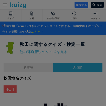
作成する
検索
クイズ
診断
お絵描き診断
大喜利
ログイン
新登場『aruco』✨歩いてビットコインが貯まる、新感覚ポイ活アプリ！
今すぐ挑戦したい人は
こちら
！
秋田に関するクイズ・検定一覧
他の都道府県のクイズを見る
新着順
人気順
秋田地名クイズ
1
No.