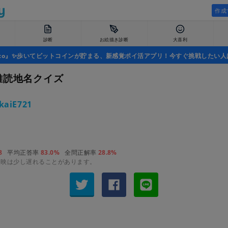
作成
診断
お絵描き診断
大喜利
uco』✨歩いてビットコインが貯まる、新感覚ポイ活アプリ！今すぐ挑戦したい人
難読地名クイズ
kaiE721
8
平均正答率
83.0%
全問正解率
28.8%
反映は少し遅れることがあります。