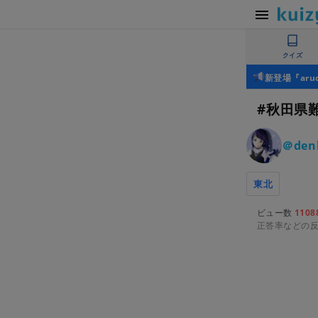
クイズ
新登場『ar
#秋田県
＠den
東北
ビュー数
1108
正答率などの