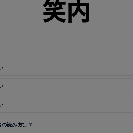
い
い
い
地名の読み方は？