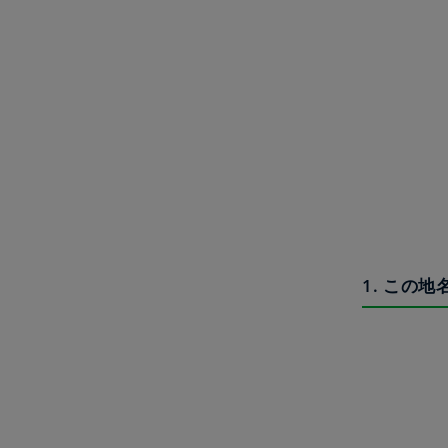
1. この