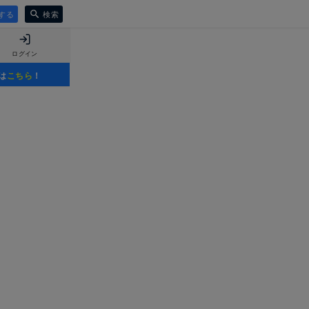
する
検索
ログイン
は
こちら
！