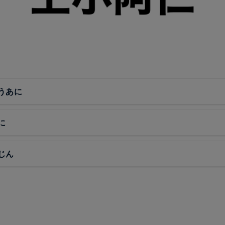
うあに
に
じん