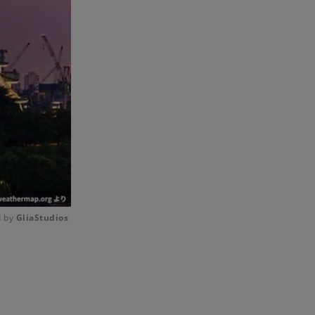
 by 
GliaStudios
Mute