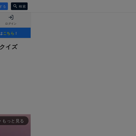
する
検索
ログイン
は
こちら
！
名クイズ
もっと見る
rward_ios