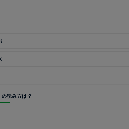
り
く
橋」の読み方は？