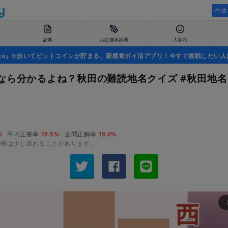
作成
診断
お絵描き診断
大喜利
uco』✨歩いてビットコインが貯まる、新感覚ポイ活アプリ！今すぐ挑戦したい人
なら分かるよね？秋田の難読地名クイズ #秋田地
6
平均正答率
78.5%
全問正解率
19.0%
反映は少し遅れることがあります。
arrow_fo