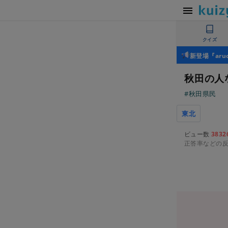
クイズ
新登場『ar
秋田の人
#秋田県民
東北
ビュー数
3832
正答率などの