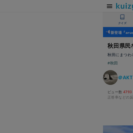
クイズ
新登場『ar
秋田県民
秋田にまつわ
#秋田
＠AKT
ビュー数
4793
正答率などの