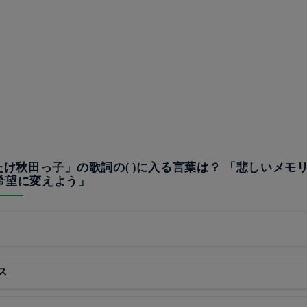
ばたけ秋田っ子」の歌詞の( )に入る言葉は？ 「悲しいメモ
希望に変えよう」
ス