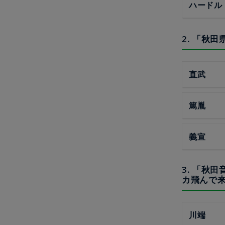
ハードル
2. 「秋田
直武
篤胤
義宣
3. 「秋
カ飛んで
川端