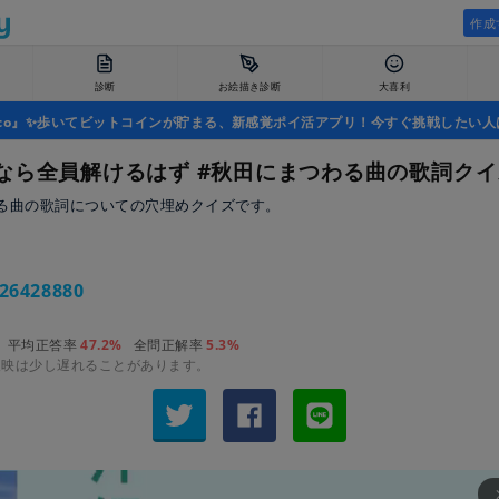
作成
診断
お絵描き診断
大喜利
uco』✨歩いてビットコインが貯まる、新感覚ポイ活アプリ！今すぐ挑戦したい人
なら全員解けるはず #秋田にまつわる曲の歌詞クイ
る曲の歌詞についての穴埋めクイズです。
26428880
平均正答率
47.2%
全問正解率
5.3%
反映は少し遅れることがあります。
arrow_fo