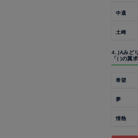
中通
土崎
4. JA
「( )の
希望
夢
情熱