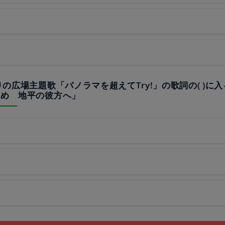
みどりの広場主題歌「パノラマを超えてTry!」の歌詞の( )に
翼求め 地平の彼方へ」