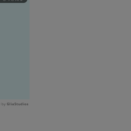
 by 
GliaStudios
Mute