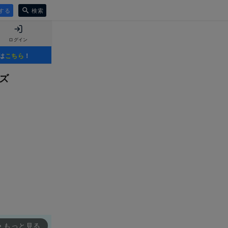
する
検索
ログイン
は
こちら
！
ズ
もっと見る
rward_ios