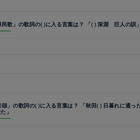
県民歌」の歌詞の( )に入る言葉は？ 「( ) 深淵 巨人の訓
田音頭」の歌詞の( )に入る言葉は？ 「秋田( ) 日暮れに通
来た」