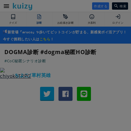
作成する
検索
クイズ
診断
お絵描き診断
大喜利
ログイン
新登場『aruco』✨歩いてビットコインが貯まる、新感覚ポイ活アプリ！
今すぐ挑戦したい人は
こちら
！
DOGMA診断 #dogma秘匿HO診断
#CoC秘匿シナリオ診断
ちよこ/草村英雄