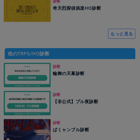
診断
奇天烈探偵俱楽HO診断
もっと見る
他のTRPG/HO診断
診断
輪舞の天幕診断
診断
【非公式】プル夜診断
診断
ばくャンブル診断