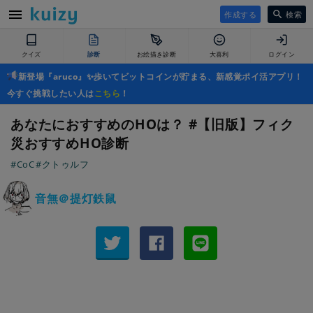
作成する
検索
クイズ
診断
お絵描き診断
大喜利
ログイン
新登場『aruco』✨歩いてビットコインが貯まる、新感覚ポイ活アプリ！
今すぐ挑戦したい人は
こちら
！
あなたにおすすめのHOは？ #【旧版】フィク
災おすすめHO診断
#CoC
#クトゥルフ
音無＠提灯鉄鼠