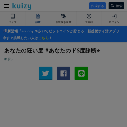
作成する
検索
クイズ
診断
お絵描き診断
大喜利
ログイン
新登場『aruco』✨歩いてビットコインが貯まる、新感覚ポイ活アプリ！
今すぐ挑戦したい人は
こちら
！
あなたの狂い度 #あなたのドS度診断⭐︎
#ドS