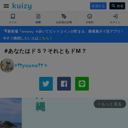
作成する
検索
クイズ
診断
お絵描き診断
大喜利
ログイン
新登場『aruco』✨歩いてビットコインが貯まる、新感覚ポイ活アプリ！
今すぐ挑戦したい人は
こちら
！
#あなたはドＳ？それともドM？
𖡼𖤣𖤥yuuna𖤣𖤥 𖡼
もっと見る
arrow_forward_ios