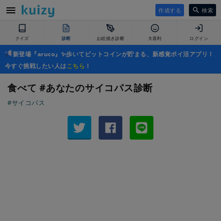
作成する
検索
クイズ
診断
お絵描き診断
大喜利
ログイン
新登場『aruco』✨歩いてビットコインが貯まる、新感覚ポイ活アプリ！
今すぐ挑戦したい人は
こちら
！
食べて #あなたのサイコパス診断
#サイコパス