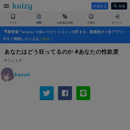
作成する
検索
クイズ
診断
お絵描き診断
大喜利
ログイン
新登場『aruco』✨歩いてビットコインが貯まる、新感覚ポイ活アプリ！
今すぐ挑戦したい人は
こちら
！
あなたはどう狂ってるのか #あなたの性欲度
#フォトナ
kanak